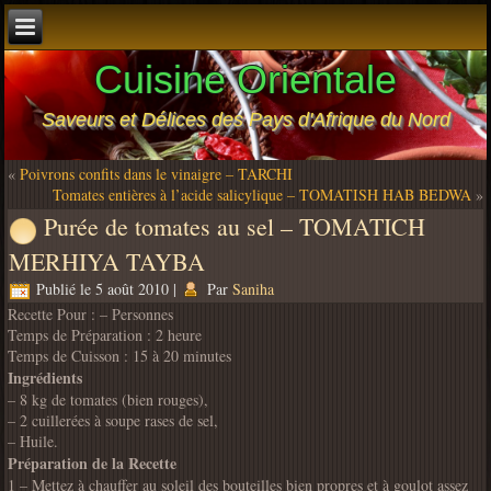
Cuisine Orientale
Saveurs et Délices des Pays d'Afrique du Nord
«
Poivrons confits dans le vinaigre – TARCHI
Tomates entières à l’acide salicylique – TOMATISH HAB BEDWA
»
Purée de tomates au sel – TOMATICH
MERHIYA TAYBA
Publié le
5 août 2010
|
Par
Saniha
Recette Pour : – Personnes
Temps de Préparation : 2 heure
Temps de Cuisson : 15 à 20 minutes
Ingrédients
– 8 kg de tomates (bien rouges),
– 2 cuillerées à soupe rases de sel,
– Huile.
Préparation de la Recette
1 – Mettez à chauffer au soleil des bouteilles bien propres et à goulot assez