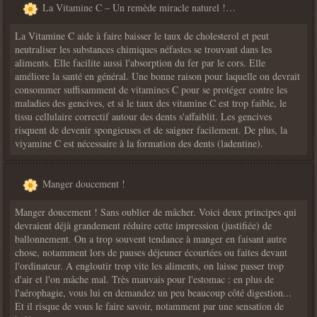
La Vitamine C – Un remède miracle naturel !…
La Vitamine C aide à faire baisser le taux de cholesterol et peut
neutraliser les substances chimiques néfastes se trouvant dans les
aliments. Elle facilite aussi l'absorption du fer par le cors. Elle
améliore la santé en général. Une bonne raison pour laquelle on devrait
consommer suffisamment de vitamines C pour se protéger contre les
maladies des gencives, et si le taux des vitamine C est trop faible, le
tissu cellulaire correctif autour des dents s'affaiblit. Les gencives
risquent de devenir spongieuses et de saigner facilement. De plus, la
viyamine C est nécessaire à la formation des dents (ladentine).
Manger doucement !
Manger doucement ! Sans oublier de mâcher. Voici deux principes qui
devraient déjà grandement réduire cette impression (justifiée) de
ballonnement. On a trop souvent tendance à manger en faisant autre
chose, notamment lors de pauses déjeuner écourtées ou faites devant
l'ordinateur. A engloutir trop vite les aliments, on laisse passer trop
d'air et l'on mâche mal. Très mauvais pour l'estomac : en plus de
l'aérophagie, vous lui en demandez un peu beaucoup côté digestion...
Et il risque de vous le faire savoir, notamment par une sensation de